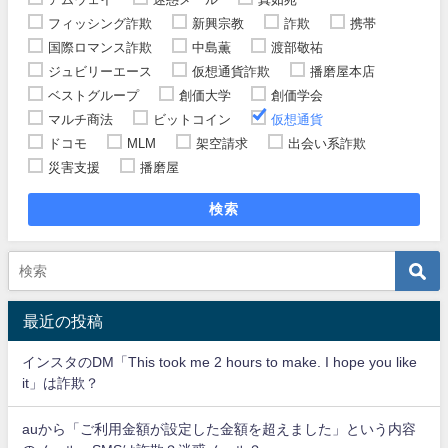
フィッシング詐欺
新興宗教
詐欺
携帯
国際ロマンス詐欺
中島薫
渡部敬祐
ジュビリーエース
仮想通貨詐欺
播磨屋本店
ベストグループ
創価大学
創価学会
マルチ商法
ビットコイン
仮想通貨
ドコモ
MLM
架空請求
出会い系詐欺
災害支援
播磨屋
検索
最近の投稿
インスタのDM「This took me 2 hours to make. I hope you like
it」は詐欺？
auから「ご利用金額が設定した金額を超えました」という内容