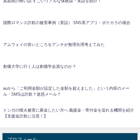
真如苑の怖い話 すごいリアルな体験談・実話を紹介！
国際ロマンス詐欺の被害事例（実話） SNS系アプリ・ポケカラの場合
アムウェイの良いところをアンチが無理矢理考えてみた
創価大学に行く人は創価学会員なのか？
auから「ご利用金額が設定した金額を超えました」という内容のメー
ル・SMSは詐欺？迷惑メール？
トンガの噴火被害に募金したい方へ 義援金・寄付金を送れる機関を紹介
【支援金詐欺に注意！】
プロフィール