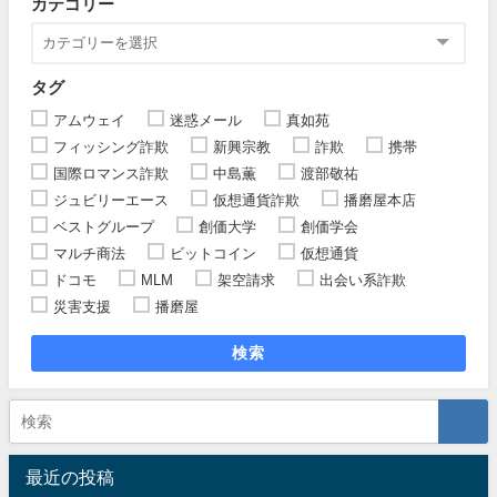
カテゴリー
タグ
アムウェイ
迷惑メール
真如苑
フィッシング詐欺
新興宗教
詐欺
携帯
国際ロマンス詐欺
中島薫
渡部敬祐
ジュビリーエース
仮想通貨詐欺
播磨屋本店
ベストグループ
創価大学
創価学会
マルチ商法
ビットコイン
仮想通貨
ドコモ
MLM
架空請求
出会い系詐欺
災害支援
播磨屋
検索
最近の投稿