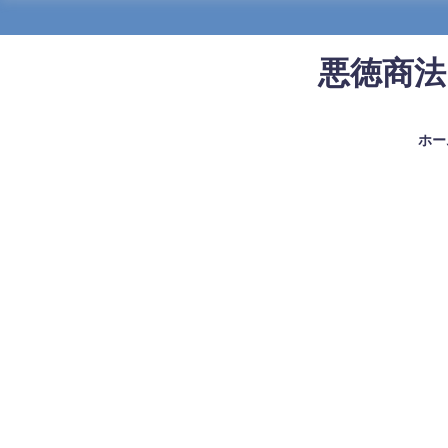
悪徳商法
ホー