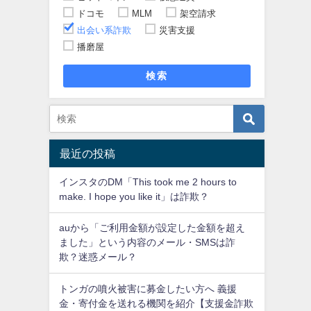
ドコモ
MLM
架空請求
出会い系詐欺
災害支援
播磨屋
検索
最近の投稿
インスタのDM「This took me 2 hours to
make. I hope you like it」は詐欺？
auから「ご利用金額が設定した金額を超え
ました」という内容のメール・SMSは詐
欺？迷惑メール？
トンガの噴火被害に募金したい方へ 義援
金・寄付金を送れる機関を紹介【支援金詐欺