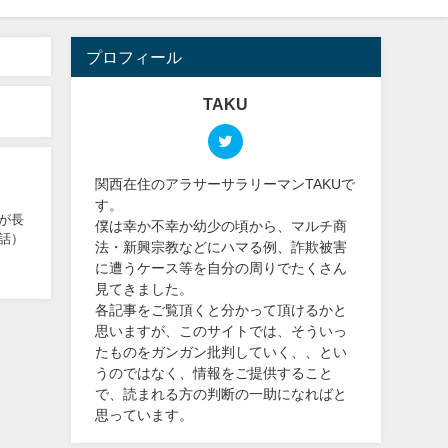
プロフィール
TAKU
関西在住のアラサーサラリーマンTAKUで
す。
僕は幸か不幸か幼少の頃から、マルチ商
話）
法・新興宗教などにハマる例、詐欺被害
に遭うケース等を自分の周りでたくさん
見てきました。
各記事をご覧頂くと分かって頂けるかと
思いますが、このサイトでは、そういっ
たものをガンガン批判していく、、とい
うのではなく、情報をご提供すること
で、読まれる方の判断の一助になればと
思っています。