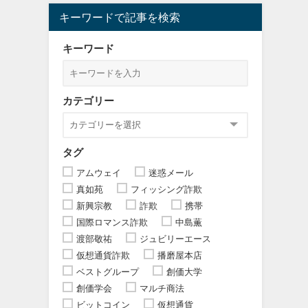
キーワードで記事を検索
キーワード
カテゴリー
タグ
アムウェイ
迷惑メール
真如苑
フィッシング詐欺
新興宗教
詐欺
携帯
国際ロマンス詐欺
中島薫
渡部敬祐
ジュビリーエース
仮想通貨詐欺
播磨屋本店
ベストグループ
創価大学
創価学会
マルチ商法
ビットコイン
仮想通貨