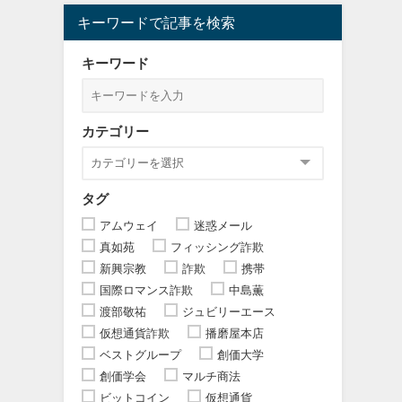
キーワードで記事を検索
キーワード
カテゴリー
タグ
アムウェイ
迷惑メール
真如苑
フィッシング詐欺
新興宗教
詐欺
携帯
国際ロマンス詐欺
中島薫
渡部敬祐
ジュビリーエース
仮想通貨詐欺
播磨屋本店
ベストグループ
創価大学
創価学会
マルチ商法
ビットコイン
仮想通貨