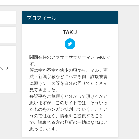
プロフィール
TAKU
関西在住のアラサーサラリーマンTAKUで
す。
か、チ
僕は幸か不幸か幼少の頃から、マルチ商
法・新興宗教などにハマる例、詐欺被害
に遭うケース等を自分の周りでたくさん
見てきました。
各記事をご覧頂くと分かって頂けるかと
思いますが、このサイトでは、そういっ
たものをガンガン批判していく、、とい
うのではなく、情報をご提供すること
で、読まれる方の判断の一助になればと
思っています。