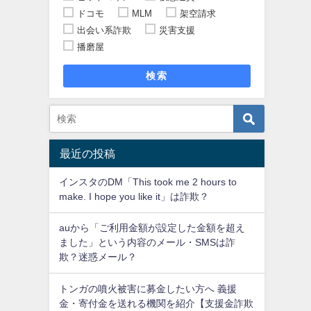
ドコモ
MLM
架空請求
出会い系詐欺
災害支援
播磨屋
検索
最近の投稿
インスタのDM「This took me 2 hours to
make. I hope you like it」は詐欺？
auから「ご利用金額が設定した金額を超え
ました」という内容のメール・SMSは詐
欺？迷惑メール？
トンガの噴火被害に募金したい方へ 義援
金・寄付金を送れる機関を紹介【支援金詐欺