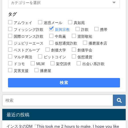
タグ
アムウェイ
迷惑メール
真如苑
フィッシング詐欺
新興宗教
詐欺
携帯
国際ロマンス詐欺
中島薫
渡部敬祐
ジュビリーエース
仮想通貨詐欺
播磨屋本店
ベストグループ
創価大学
創価学会
マルチ商法
ビットコイン
仮想通貨
ドコモ
MLM
架空請求
出会い系詐欺
災害支援
播磨屋
検索
最近の投稿
インスタのDM「This took me 2 hours to make. I hope you like