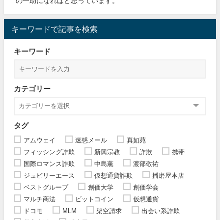
の一助になればと思っています。
キーワードで記事を検索
キーワード
カテゴリー
タグ
アムウェイ
迷惑メール
真如苑
フィッシング詐欺
新興宗教
詐欺
携帯
国際ロマンス詐欺
中島薫
渡部敬祐
ジュビリーエース
仮想通貨詐欺
播磨屋本店
ベストグループ
創価大学
創価学会
マルチ商法
ビットコイン
仮想通貨
ドコモ
MLM
架空請求
出会い系詐欺