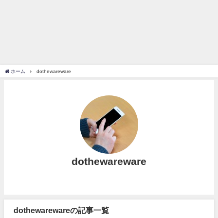
ホーム
dothewareware
dothewareware
dothewarewareの記事一覧