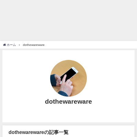
ホーム
dothewareware
dothewareware
dothewarewareの記事一覧