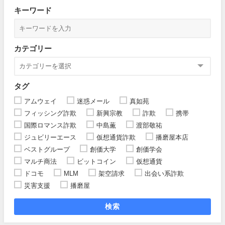
キーワード
カテゴリー
タグ
アムウェイ
迷惑メール
真如苑
フィッシング詐欺
新興宗教
詐欺
携帯
国際ロマンス詐欺
中島薫
渡部敬祐
ジュビリーエース
仮想通貨詐欺
播磨屋本店
ベストグループ
創価大学
創価学会
マルチ商法
ビットコイン
仮想通貨
ドコモ
MLM
架空請求
出会い系詐欺
災害支援
播磨屋
検索