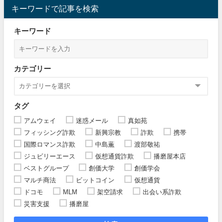
キーワードで記事を検索
キーワード
カテゴリー
タグ
アムウェイ
迷惑メール
真如苑
フィッシング詐欺
新興宗教
詐欺
携帯
国際ロマンス詐欺
中島薫
渡部敬祐
ジュビリーエース
仮想通貨詐欺
播磨屋本店
ベストグループ
創価大学
創価学会
マルチ商法
ビットコイン
仮想通貨
ドコモ
MLM
架空請求
出会い系詐欺
災害支援
播磨屋