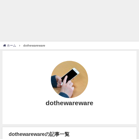
ホーム
dothewareware
dothewareware
dothewarewareの記事一覧